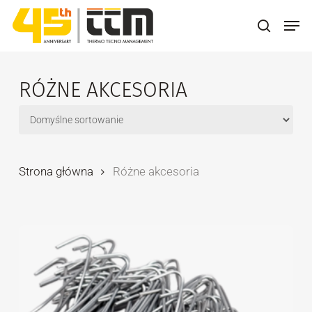
Skip
Men
to
search
main
content
RÓŻNE AKCESORIA
Strona główna
Różne akcesoria