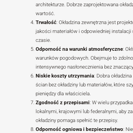
architekturze. Dobrze zaprojektowana okład
wartość.
Trwałość
: Okładzina zewnętrzna jest projek
jakości materiałów i odpowiedniej instala
czasie.
Odporność na warunki atmosferyczne
: Ok
warunków pogodowych. Obejmuje to zdolność 
intensywnego nasłonecznienia bez znaczącyc
Niskie koszty utrzymania
: Dobra okładzin
ścian bez okładziny lub materiałów, które s
pieniędzy dla właściciela.
Zgodność z przepisami
: W wielu przypadk
lokalnymi, krajowymi lub federalnymi, aby z
okładziny pomaga spełnić te przepisy.
Odporność ogniowa i bezpieczeństwo
: Ni