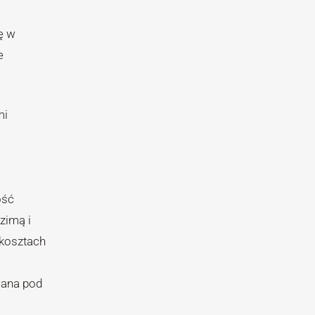
ę w
e
mi
ość
zimą i
 kosztach
wana pod