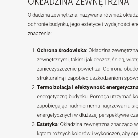
OKŁADZINA ZEWNĘTRZNA
Okładzina zewnętrzna, nazywana również okładz
ochronie budynku, jego estetyce i wydajności e
znaczenie:
Ochrona środowiska
: Okładzina zewnętrzn
zewnętrznymi, takimi jak deszcz, śnieg, wiat
zanieczyszczenie powietrza. Ochrona obudo
strukturalną i zapobiec uszkodzeniom spow
Termoizolacja i efektywność energetyczn
energetyczną budynku. Pomaga utrzymać kom
zapobiegając nadmiernemu nagrzewaniu się 
energetycznych w dłuższej perspektywie cza
Estetyka
: Okładzina zewnętrzna znacząco 
kątem różnych kolorów i wykończeń, aby spr