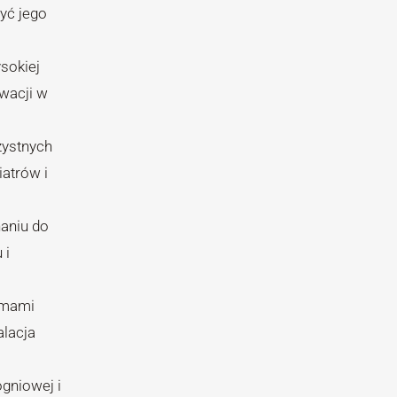
yć jego
ysokiej
wacji w
zystnych
atrów i
aniu do
 i
rmami
alacja
ogniowej i