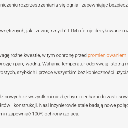
czeniu rozprzestrzeniania się ognia i zapewniając bezpiec
nętrznych, jak i zewnętrznych: TTM oferuje dedykowane ro
wagę różne kwestie, w tym ochronę przed
promieniowaniem 
rozję i parę wodną. Wahania temperatur odgrywają istotną r
rostych, szybkich i przede wszystkim bez konieczności użyci
dzinowych ze wszystkimi niezbędnymi cechami do zastosow
tów i konstrukcji. Nasi inżynierowie stale badają nowe połą
mi i zapewniać 100% ochrony izolacji.