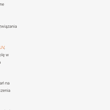
zne
związania
UV
,
olę w
a
ań na
czenia