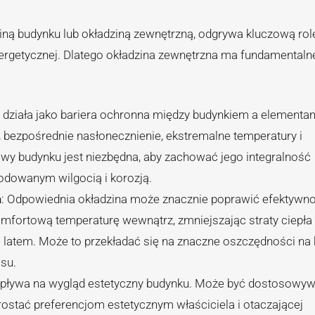
iną budynku lub okładziną zewnętrzną, odgrywa kluczową rol
nergetycznej. Dlatego okładzina zewnętrzna ma fundamentaln
a działa jako bariera ochronna między budynkiem a elementa
r, bezpośrednie nasłonecznienie, ekstremalne temperatury i
wy budynku jest niezbędna, aby zachować jego integralność
odowanym wilgocią i korozją.
a
: Odpowiednia okładzina może znacznie poprawić efektywn
fortową temperaturę wewnątrz, zmniejszając straty ciepła 
latem. Może to przekładać się na znaczne oszczędności na
su.
wpływa na wygląd estetyczny budynku. Może być dostosowy
ostać preferencjom estetycznym właściciela i otaczającej