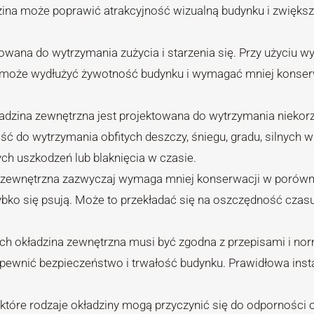
zina może poprawić atrakcyjność wizualną budynku i zwiększ
towana do wytrzymania zużycia i starzenia się. Przy użyciu w
cji może wydłużyć żywotność budynku i wymagać mniej konser
ładzina zewnętrzna jest projektowana do wytrzymania niekor
do wytrzymania obfitych deszczy, śniegu, gradu, silnych wi
h uszkodzeń lub blaknięcia w czasie.
a zewnętrzna zazwyczaj wymaga mniej konserwacji w porówn
zybko się psują. Może to przekładać się na oszczędność czasu
ach okładzina zewnętrzna musi być zgodna z przepisami i no
apewnić bezpieczeństwo i trwałość budynku. Prawidłowa inst
ektóre rodzaje okładziny mogą przyczynić się do odporności 