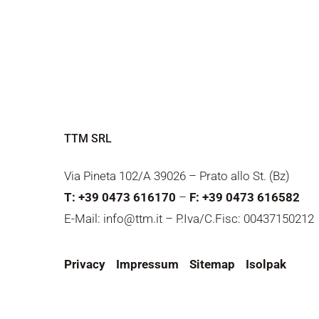
TTM SRL
Via Pineta 102/A 39026 – Prato allo St. (Bz)
T: +39 0473 616170
–
F: +39 0473 616582
E-Mail: info@ttm.it – P.Iva/C.Fisc: 00437150212
Privacy
Impressum
Sitemap
Isolpak