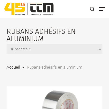
Skip
Men
to
search
main
content
RUBANS ADHÉSIFS EN
ALUMINIUM
Accueil
Rubans adhésifs en aluminium