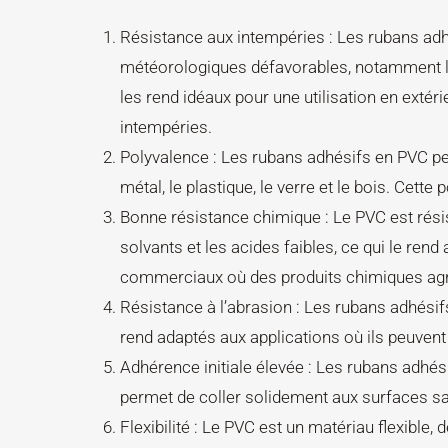
Résistance aux intempéries : Les rubans adh
météorologiques défavorables, notamment l’hum
Appuyez sur Entrée pour rechercher ou sur ESC
les rend idéaux pour une utilisation en exté
intempéries.
Polyvalence : Les rubans adhésifs en PVC peu
métal, le plastique, le verre et le bois. Cet
Bonne résistance chimique : Le PVC est résis
solvants et les acides faibles, ce qui le ren
commerciaux où des produits chimiques agre
Résistance à l’abrasion : Les rubans adhésifs
rend adaptés aux applications où ils peuven
Adhérence initiale élevée : Les rubans adhés
permet de coller solidement aux surfaces sa
Flexibilité : Le PVC est un matériau flexible