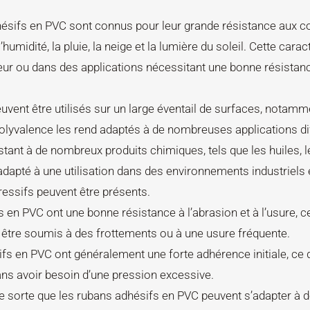
ésifs en PVC sont connus pour leur grande résistance aux c
idité, la pluie, la neige et la lumière du soleil. Cette carac
 pour fermer
rieur ou dans des applications nécessitant une bonne résistan
vent être utilisés sur un large éventail de surfaces, notamm
te polyvalence les rend adaptés à de nombreuses applications di
tant à de nombreux produits chimiques, tels que les huiles, l
d adapté à une utilisation dans des environnements industriels 
ssifs peuvent être présents.
 en PVC ont une bonne résistance à l’abrasion et à l’usure, ce
t être soumis à des frottements ou à une usure fréquente.
ifs en PVC ont généralement une forte adhérence initiale, ce q
ns avoir besoin d’une pression excessive.
, de sorte que les rubans adhésifs en PVC peuvent s’adapter à 