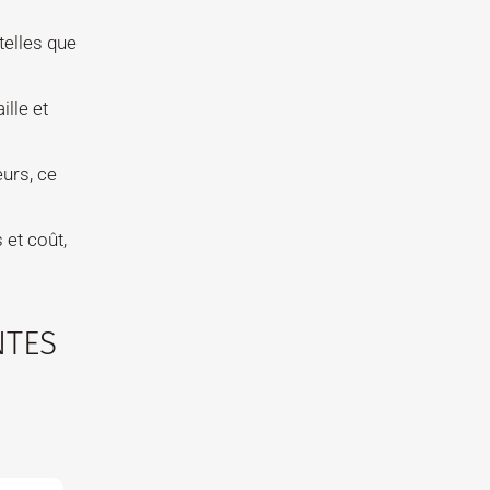
telles que
ille et
urs, ce
 et coût,
NTES