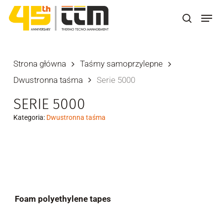
Skip
Men
to
search
main
content
Strona główna
Taśmy samoprzylepne
Dwustronna taśma
Serie 5000
SERIE 5000
Kategoria:
Dwustronna taśma
Foam polyethylene tapes