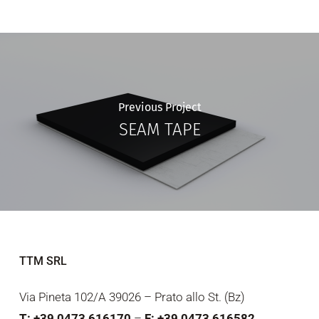
Previous Project
SEAM TAPE
TTM SRL
Via Pineta 102/A 39026 – Prato allo St. (Bz)
T: +39 0473 616170
–
F: +39 0473 616582