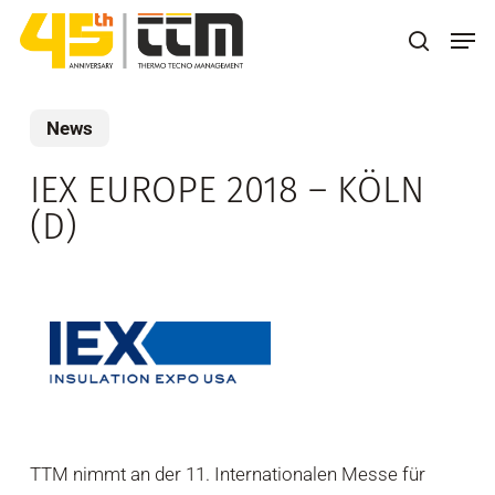
Skip
Men
to
search
main
content
News
IEX EUROPE 2018 – KÖLN
(D)
TTM nimmt an der 11. Internationalen Messe für