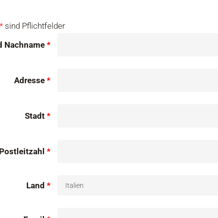
zum Schließen die ESC-Taste
*
sind Pflichtfelder
d Nachname
*
Adresse
*
Stadt
*
Postleitzahl
*
Land
*