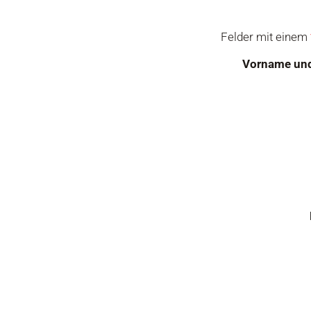
Drücken Sie zum Suchen die Eingabetaste oder 
Felder mit einem
Vorname un