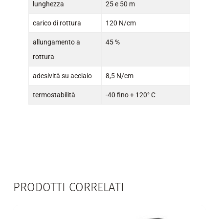
lunghezza
25 e 50 m
carico di rottura
120 N/cm
allungamento a
45 %
rottura
adesività su acciaio
8,5 N/cm
termostabilità
-40 fino + 120° C
PRODOTTI CORRELATI