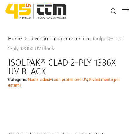
Skip
Men
to
search
main
content
Home
Rivestimento per esterni
Isolpak® Clad
2-ply 1336X UV Black
ISOLPAK® CLAD 2-PLY 1336X
UV BLACK
Categorie:
Nastri adesivi con protezione UV
,
Rivestimento per
esterni