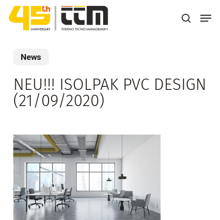
Skip
Men
to
search
main
content
News
NEU!!! ISOLPAK PVC DESIGN
(21/09/2020)